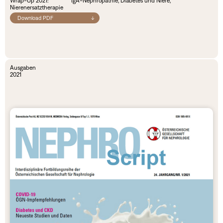
Wrap-Up 2021: IgA-Nephropathie, Diabetes und Niere,
Nierenersatztherapie
Download PDF
↓
Ausgaben
2021