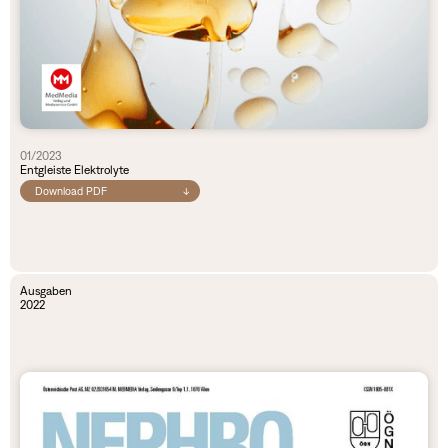
01/2023
Entgleiste Elektrolyte
Download PDF
↓
Ausgaben
2022